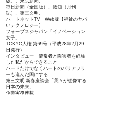
版）、東京新聞、
毎日新聞（全国版）
、致知（月刊
誌）、第三文明、
ハートネットTV Web版【福祉のヤバ
いテクノロジー】
フォーブスジャパン「イノベーション
女子」
、
TOKYO人権 第69号（平成28年2月29
日発行）
インタビュー 健常者と障害者を経験
した私だからできること
ハードだけでなくハートのバリアフリ
ーも進んだ国にする
第三文明 新春座談会「我々が想像する
日本の未来」
企業実務連載
​障害者と雇用「働く広場」
AERA
、その他
対談