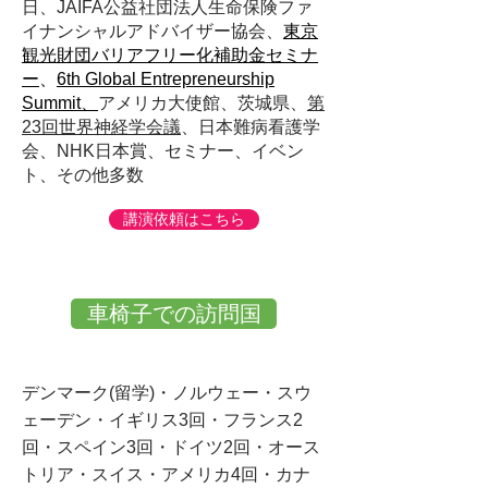
日、JAIFA公益社団法人生命保険ファ
イナンシャルアドバイザー協会、
東京
観光財団バリアフリー化補助金セミナ
ー
、
6th Global Entrepreneurship
Summit、
アメリカ大使館、茨城県、
第
23回世界神経学会議
、
日本難病看護学
会、NHK日本賞、セミナー、イベン
ト、その他多数
講演依頼はこちら
車椅子での訪問国
デンマーク(留学)・ノルウェー・スウ
ェーデン・イギリス3回・フランス2
回・
スペイン3回・ドイツ2回・
オース
トリア・スイス・アメリカ4回・カナ