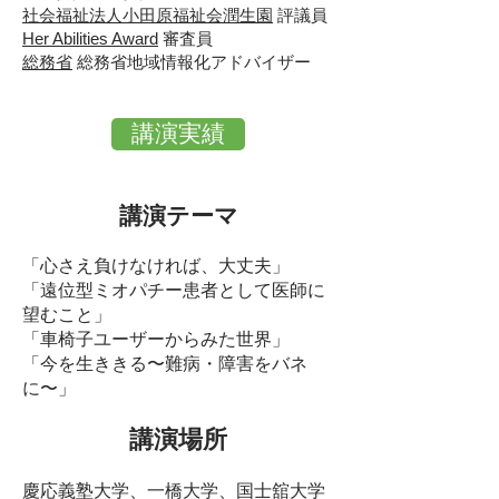
社会福祉法人小田原福祉会潤生園
評議員
Her Abilities Award
審査員
総務省
総務省地域情報化アドバイザー
講演実績
講演テーマ
「心さえ負けなければ、大丈夫」
「遠位型ミオパチー患者として医師に
望むこと」
「車椅子ユーザーからみた世界」
「今を生ききる〜難病・障害をバネ
に〜」
講演場所
慶応義塾大学、一橋大学、国士舘大学