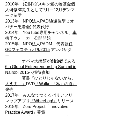
2010年
(公財)ダスキン愛の輪基金
個
人研修30期生として7月～12月デンマ
ーク留学
2013年
NPO法人PADM
(遠位型ミオ
パチー患者会) 代表代行
2014年 YouTube専用チャンネル、
車
椅子ウォーカー
公開開始
2015年 NPO法人PADM 代表就任
GCフェスティバル2015
アンバサダ
ー
オバマ大統領が創始者である
6th Global Entrepreneurship Summit in
Nairobi 201
5へ招待参加
著書
『ひとりじゃないから、
大丈夫。」
DVD
『Walker「私」の道』
発売
2017年 みんなでつくるバリアフリー
マップアプリ
『WheeLog!』
リリース
2018年 Zero Project「Innovative
Practice Award」受賞