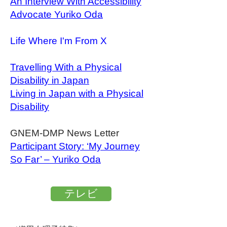
An Interview With Accessibility
Advocate Yuriko Oda
Life Where I'm From X
Travelling
With a Physical
Disability in Japan
Living in Japan with a Physical
Disability
GNEM-DMP News Letter
Participant Story: ‘My Journey
So Far’ – Yuriko Oda
テレビ