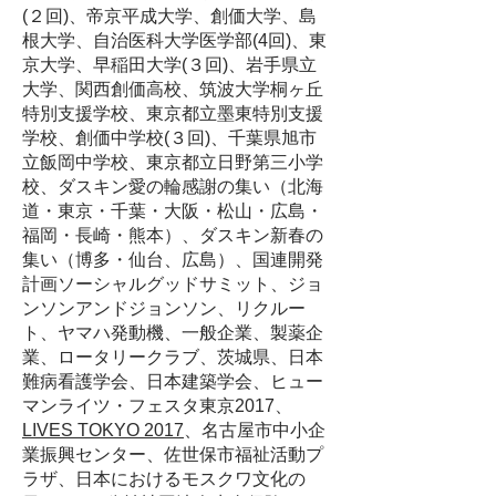
(２回)、帝京平成大学、創価大学、島
根大学、自治医科大学医学部(4回)、東
京大学、早稲田大学(３回)、岩手県立
大学、関西創価高校、筑波大学桐ヶ丘
特別支援学校、東京都立墨東特別支援
学校、創価中学校(３回)、千葉県旭市
立飯岡中学校、東京都立日野第三小学
校、ダスキン愛の輪感謝の集い（北海
道・東京・千葉・大阪・松山・広島・
福岡・長崎・熊本）、ダスキン新春の
集い（博多・仙台、広島）、国連開発
計画ソーシャルグッドサミット、​ジョ
ンソンアンドジョンソン、リクルー
ト、ヤマハ発動機、一般企業、製薬企
業、ロータリークラブ、茨城県、日本
難病看護学会、日本建築学会、​
ヒュー
マンライツ・フェスタ東京2017、
LIVES TOKYO 2017
、
名古屋市中小企
業振興センター、佐世保市福祉活動プ
ラザ、日本におけるモスクワ文化の