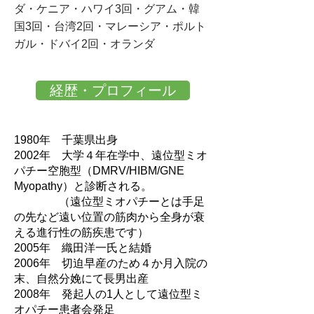
ダ・ケニア・ハワイ3回・グアム・韓
国3回・台湾2回・マレーシア・
ポルト
ガル・ドバイ2回・オランダ
経歴・プロフィール
1980年 千葉県出身
2002年 大学４年在学中、遠位型ミオ
パチー空胞型（DMRV/HIBM/GNE
Myopathy）と診断される。
（遠位型ミオパチーとは手足
の先など遠い位置の筋肉から全身が衰
える進行性の筋疾患です）
2005年 織田洋一氏と結婚
2006年 切迫早産のため４か月入院の
末、自然分娩にて長男出産
2008年 発起人の1人として遠位型ミ
オパチー患者会発足